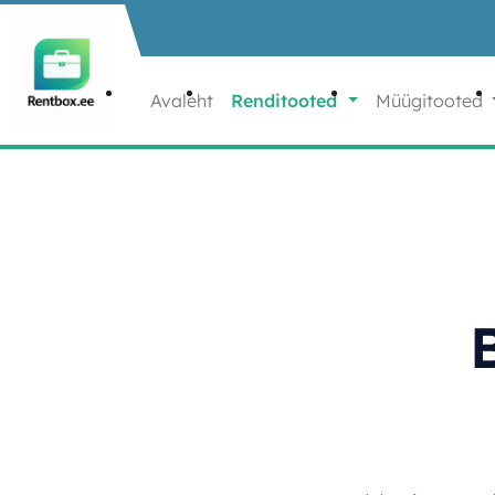
Liigu sisu juurde
Avaleht
Renditooted
Müügitooted