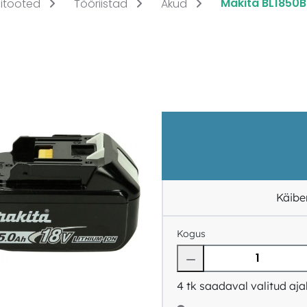
Makita BL1850B
itooted
Tööriistad
Akud
Käibe
Kogus
4
tk saadaval valitud aja