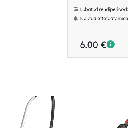
Lubatud rendiperiood:
Nõutud etteteatamisa
6.00
€