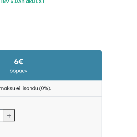
 18V 5.0Ah aku LXT
6€
ööpäev
maksu ei lisandu (0%).
l