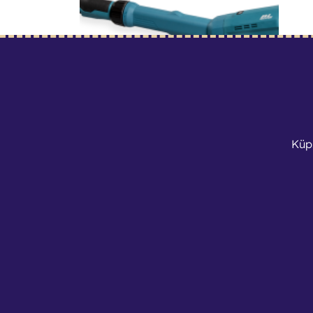
Makita DSL800 akuga seina- ja laelihvija 18V
Küp
25
€
23
/
ööpäev
Tingimused