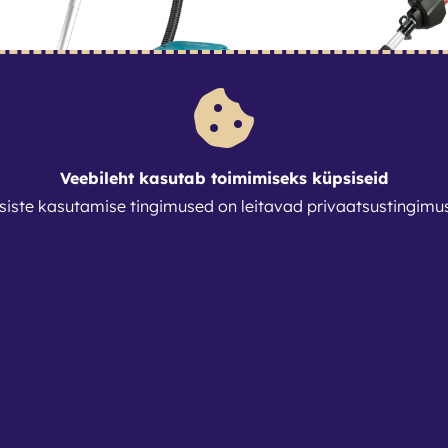
Veebileht kasutab toimimiseks küpsiseid
Makita DVC151L akutoitel tööstuslik tolmuimeja 36V
siste kasutamise tingimused on leitavad
privaatsustingimu
€
20
€
/
ööpäev
/
ööpäev