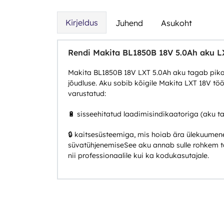
Kirjeldus
Juhend
Asukoht
Rendi Makita BL1850B 18V 5.0Ah aku L
Makita BL1850B 18V LXT 5.0Ah aku tagab pika
jõudluse. Aku sobib kõigile Makita LXT 18V töö
varustatud:
🔋 sisseehitatud laadimisindikaatoriga (aku t
🔒 kaitsesüsteemiga, mis hoiab ära ülekuumene
süvatühjenemiseSee aku annab sulle rohkem t
nii professionaalile kui ka kodukasutajale.