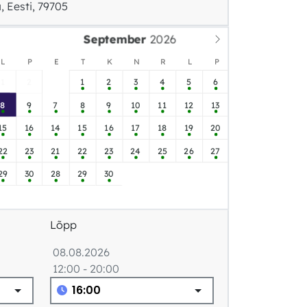
 Eesti, 79705
September
L
P
E
T
K
N
R
L
P
1
2
1
2
3
4
5
6
8
9
7
8
9
10
11
12
13
15
16
14
15
16
17
18
19
20
22
23
21
22
23
24
25
26
27
29
30
28
29
30
Lõpp
08.08.2026
12:00 - 20:00