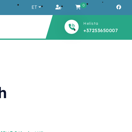
0
ET
Helista
+37253650007
h