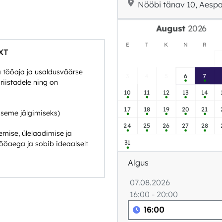
Nööbi tänav 10, Aespa,
August
E
T
K
N
R
XT
 tööaja ja usaldusväärse
3
4
5
6
7
riistadele ning on
10
11
12
13
14
17
18
19
20
21
aseme jälgimiseks)
24
25
26
27
28
mise, ülelaadimise ja
31
ööaega ja sobib ideaalselt
Algus
07.08.2026
16:00 - 20:00