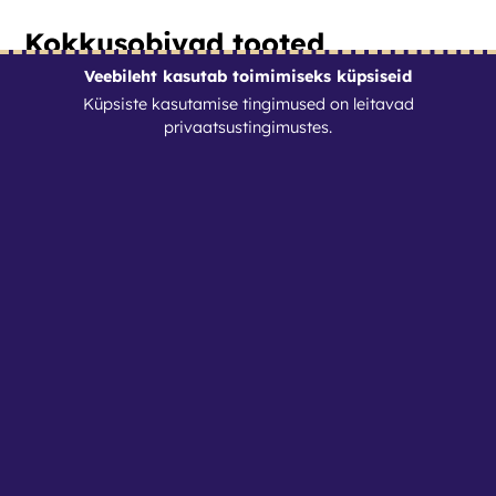
Kokkusobivad tooted
Veebileht kasutab toimimiseks küpsiseid
Küpsiste kasutamise tingimused on leitavad
privaatsustingimustes
.
Makita teleskoopvarrega oksasaag
15
€
/
ööpäev