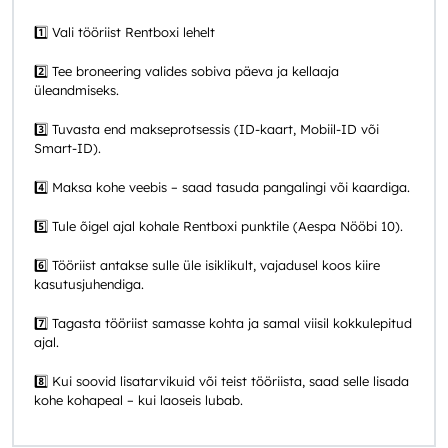
1️⃣ Vali tööriist Rentboxi lehelt
2️⃣ Tee broneering valides sobiva päeva ja kellaaja
üleandmiseks.
3️⃣ Tuvasta end makseprotsessis (ID-kaart, Mobiil-ID või
Smart-ID).
4️⃣ Maksa kohe veebis – saad tasuda pangalingi või kaardiga.
5️⃣ Tule õigel ajal kohale Rentboxi punktile (Aespa Nööbi 10).
6️⃣ Tööriist antakse sulle üle isiklikult, vajadusel koos kiire
kasutusjuhendiga.
7️⃣ Tagasta tööriist samasse kohta ja samal viisil kokkulepitud
ajal.
8️⃣ Kui soovid lisatarvikuid või teist tööriista, saad selle lisada
kohe kohapeal – kui laoseis lubab.