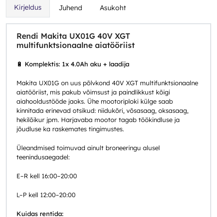
Kirjeldus
Juhend
Asukoht
Rendi Makita UX01G 40V XGT
multifunktsionaalne aiatööriist
🔋 Komplektis: 1x 4.0Ah aku + laadija
Makita UX01G on uus põlvkond 40V XGT multifunktsionaalne
aiatööriist, mis pakub võimsust ja paindlikkust kõigi
aiahooldustööde jaoks. Ühe mootoriploki külge saab
kinnitada erinevad otsikud: niidukõri, võsasaag, oksasaag,
hekilõikur jpm. Harjavaba mootor tagab töökindluse ja
jõudluse ka raskemates tingimustes.
Üleandmised toimuvad ainult broneeringu alusel
teenindusaegadel:
E–R kell 16:00–20:00
L–P kell 12:00–20:00
Kuidas rentida: