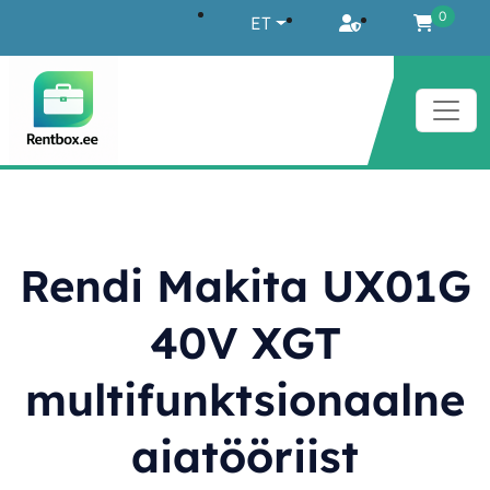
Liigu sisu juurde
0
ET
Rendi Makita UX01G
40V XGT
multifunktsionaalne
aiatööriist