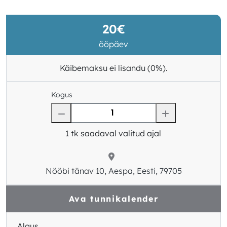
20€
ööpäev
Käibemaksu ei lisandu (0%).
Kogus
1
tk saadaval valitud ajal
Nööbi tänav 10, Aespa, Eesti, 79705
Ava tunnikalender
Algus