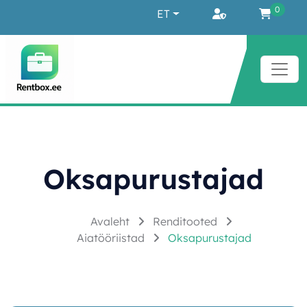
Liigu sisu juurde
0
ET
Oksapurustajad
Avaleht
Renditooted
Aiatööriistad
Oksapurustajad