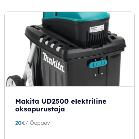
Makita UD2500 elektriline
oksapurustaja
20
€
/ Ööpäev