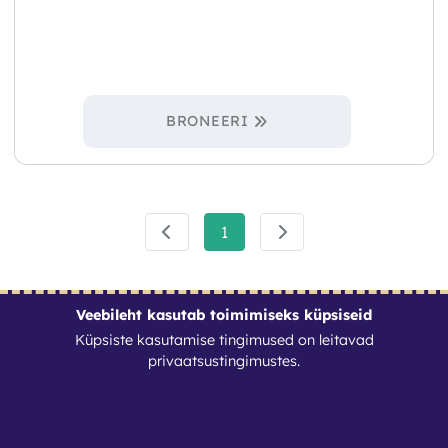
BRONEERI
1
Veebileht kasutab toimimiseks küpsiseid
Küpsiste kasutamise tingimused on leitavad
privaatsustingimustes
.
Kontaktid
Rentbox Eesti OÜ
Reg. nr: 17268244