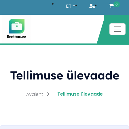
Liigu sisu juurde
0
ET
Tellimuse ülevaade
Tellimuse ülevaade
Avaleht