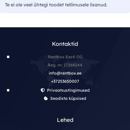
Te ei ole veel ühtegi toodet tellimusele lisanud.
Kontaktid
Rentbox Eesti OÜ
Reg. nr: 17268244
info@rentbox.ee
+37253650007
Privaatsustingimused
Seadista küpsised
Lehed