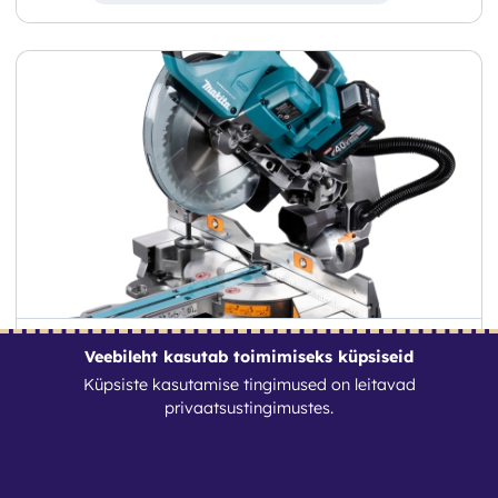
Veebileht kasutab toimimiseks küpsiseid
Makita LS002G akuga liug- ja
Küpsiste kasutamise tingimused on leitavad
nurgasaag XGT 40V Max
privaatsustingimustes
.
28
€
/ Ööpäev