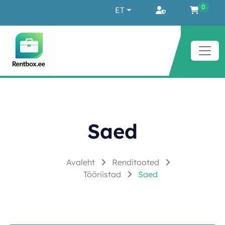
Liigu sisu juurde
0
ET
Saed
Avaleht
Renditooted
Tööriistad
Saed