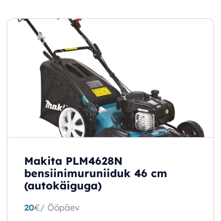
Makita PLM4628N
bensiinimuru­niiduk 46 cm
(autokäiguga)
20
€
/ Ööpäev