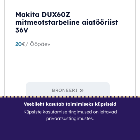
Makita DUX60Z
mitmeotstarbeline aiatööriist
36V
20
€
/ Ööpäev
BRONEERI
Veebileht kasutab toimimiseks küpsiseid
Küpsiste kasutamise tingimused on leitavad
privaatsustingimustes
.