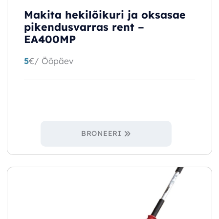
Makita hekilõikuri ja oksasae
pikendusvarras rent –
EA400MP
5
€
/ Ööpäev
BRONEERI