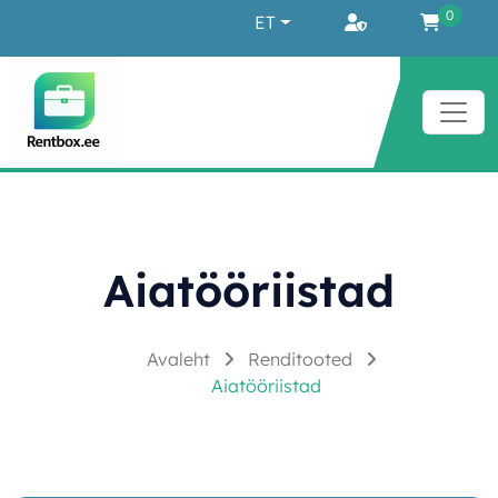
Liigu sisu juurde
0
ET
Aiatööriistad
Avaleht
Renditooted
Aiatööriistad