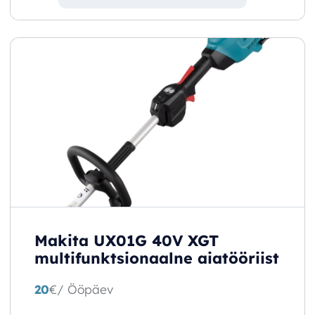
Makita UX01G 40V XGT
multifunktsionaalne aiatööriist
20
€
/ Ööpäev